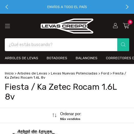
ENVÍOS A TODO EL PAÍS
0
ARBOLES DE LEVAS
BOTADORES
BALANCINES
CORRECTORES D
Inicio
>
Arboles de Levas
>
Levas Nuevas Potenciadas
>
Ford
>
Fiesta /
Ka Zetec Rocam 1.6L 8v
Fiesta / Ka Zetec Rocam 1.6L
8v
Ordenar por:
Más vendidos