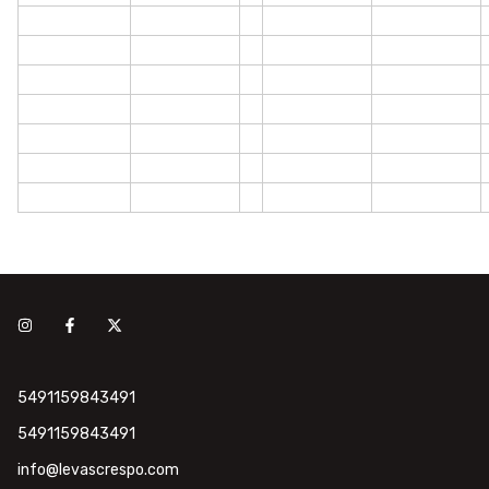
5491159843491
5491159843491
info@levascrespo.com