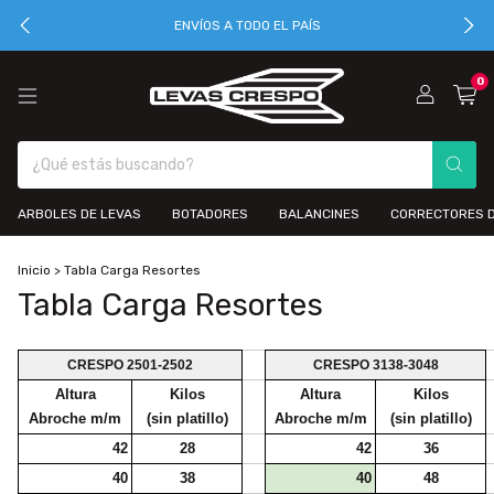
ENVÍOS A TODO EL PAÍS
0
ARBOLES DE LEVAS
BOTADORES
BALANCINES
CORRECTORES D
Inicio
>
Tabla Carga Resortes
Tabla Carga Resortes
CRESPO 2501-2502
CRESPO 3138-3048
Altura
Kilos
Altura
Kilos
Abroche m/m
(sin platillo)
Abroche m/m
(sin platillo)
42
28
42
36
40
38
40
48