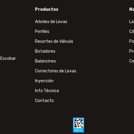
Productos
No
Arboles de Levas
La
Perfiles
Có
Resortes de Válvula
Po
Botadores
Pr
 Escobar
Balancines
Co
Correctores de Levas
Inyección
Info Técnica
Contacto