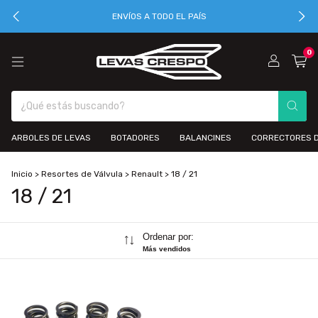
ENVÍOS A TODO EL PAÍS
0
ARBOLES DE LEVAS
BOTADORES
BALANCINES
CORRECTORES D
Inicio
>
Resortes de Válvula
>
Renault
>
18 / 21
18 / 21
Ordenar por:
Más vendidos