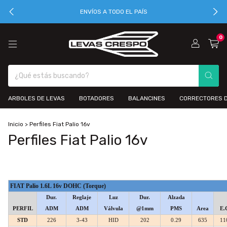
ENVÍOS A TODO EL PAÍS
0
ARBOLES DE LEVAS
BOTADORES
BALANCINES
CORRECTORES D
Inicio
>
Perfiles Fiat Palio 16v
Perfiles Fiat Palio 16v
FIAT Palio 1.6L 16v DOHC (Torque)
Dur.
Reglaje
Luz
Dur.
Alzada
PERFIL
ADM
ADM
Válvula
@1mm
PMS
Area
E.
STD
226
3-43
HID
202
0.29
635
11