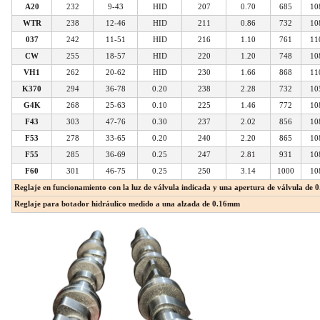
A20
232
9-43
HID
207
0.70
685
10
WTR
238
12-46
HID
211
0.86
732
10
037
242
11-51
HID
216
1.10
761
11
CW
255
18-57
HID
220
1.20
748
10
VH1
262
20-62
HID
230
1.66
868
11
K370
294
36-78
0.20
238
2.28
732
10
G4K
268
25-63
0.10
225
1.46
772
10
F43
303
47-76
0.30
237
2.02
856
10
F53
278
33-65
0.20
240
2.20
865
10
F55
285
36-69
0.25
247
2.81
931
10
F60
301
46-75
0.25
250
3.14
1000
10
Reglaje en funcionamiento con la luz de válvula indicada y una apertura de válvula d
Reglaje para botador hidráulico medido a una alzada de 0.16mm