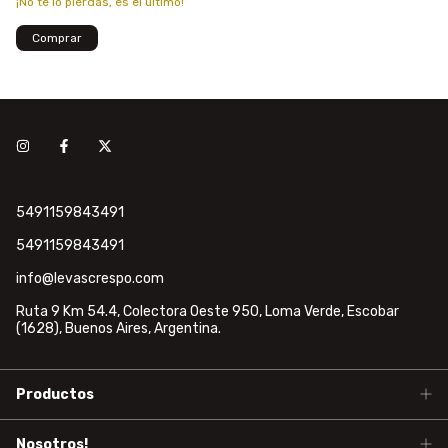
¡No te lo pierdas, es el último!
5491159843491
5491159843491
info@levascrespo.com
Ruta 9 Km 54.4, Colectora Oeste 950, Loma Verde, Escobar
(1628), Buenos Aires, Argentina.
Productos
Nosotros!