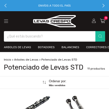
ENVÍOS A TODO EL PAÍS
0
ARBOLES DE LEVAS
BOTADORES
BALANCINES
CORRECTORES D
Inicio
>
Arboles de Levas
>
Potenciado de Levas STD
Potenciado de Levas STD
11 productos
Ordenar por:
Más vendidos