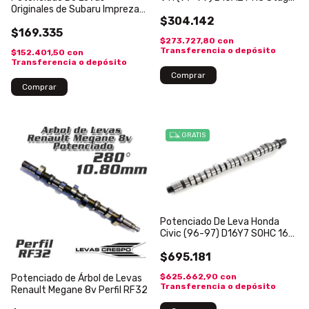
Originales de Subaru Impreza
2 Type-R
$304.142
2.0L WRX EJ20 Stage 2 Turbo
$169.335
$273.727,80
con
Transferencia o depósito
$152.401,50
con
Transferencia o depósito
GRATIS
Potenciado De Leva Honda
Civic (96-97) D16Y7 SOHC 16v
NON-VTEC
$695.181
$625.662,90
con
Potenciado de Árbol de Levas
Transferencia o depósito
Renault Megane 8v Perfil RF32