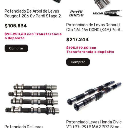
Potenciado De Árbol de Levas
Peugeot 206 8v Perfil Stage 2
Potenciado de Levas Renault
$105.834
Clio 1.6L 16v DOHC (K4M) Perfil
$95.250,60
con
Transferencia
BH250
o depósito
$217.244
$195.519,60
con
Transferencia o depósito
Potenciado Levas Honda Civic
Potenciado De Levas
VTi (97-99) B16A2 PR3 Stage