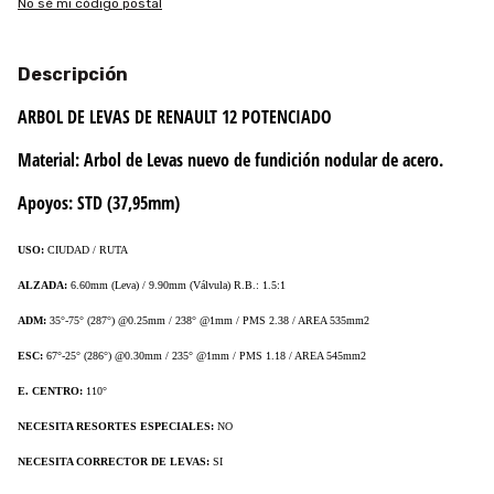
No sé mi código postal
Descripción
ARBOL DE LEVAS DE RENAULT 12 POTENCIADO
Material:
Arbol de Levas nuevo de fundición nodular de acero.
Apoyos:
STD (37,95mm)
USO:
CIUDAD / RUTA
ALZADA:
6.60mm (Leva) / 9.90mm (Válvula) R.B.: 1.5:1
ADM:
35°-75° (287°) @0.25mm / 238° @1mm / PMS 2.38 / AREA 535mm2
ESC:
67°-25° (286°) @0.30mm
/ 235° @1mm / PMS 1.18 / AREA 545mm2
E. CENTRO:
110°
NECESITA RESORTES ESPECIALES:
NO
NECESITA CORRECTOR DE LEVAS:
SI