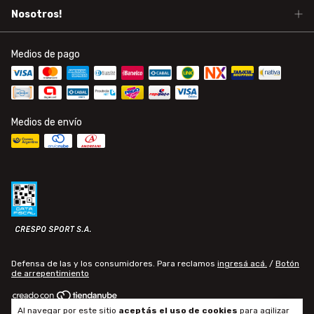
Nosotros!
Medios de pago
Medios de envío
Defensa de las y los consumidores. Para reclamos
ingresá acá.
/
Botón
de arrepentimiento
Al navegar por este sitio
aceptás el uso de cookies
para agilizar
Copyright Levas Crespo - 2026. Todos los derechos reservados.